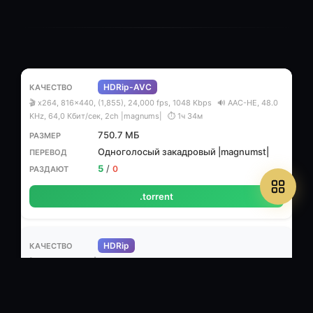
HDRip-AVC
🎬 x264, 816x440, (1,855), 24,000 fps, 1048 Kbps
🔊 AAC-HE, 48.0
KHz, 64,0 Кбит/сек, 2ch |magnums|
⏱ 1ч 34м
750.7 МБ
Одноголосый закадровый |magnumst|
5
/
0
.torrent
HDRip
🎬 XviD
🔊 AC3
⏱ 1ч 34м
1.46 ГБ
Одноголосый (закадровый) [magnumst]