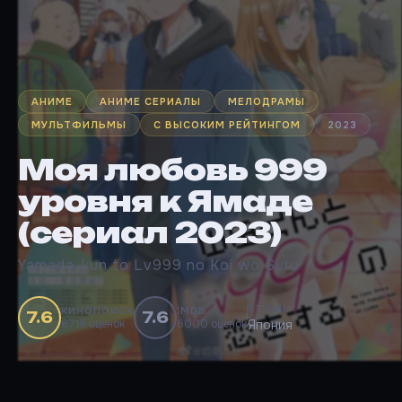
АНИМЕ
АНИМЕ СЕРИАЛЫ
МЕЛОДРАМЫ
МУЛЬТФИЛЬМЫ
С ВЫСОКИМ РЕЙТИНГОМ
2023
Моя любовь 999
уровня к Ямаде
(сериал 2023)
Yamada-kun to Lv999 no Koi wo Suru
СТРАНЫ
КИНОПОИСК
IMDB
7.6
7.6
8718 оценок
6000 оценок
Япония