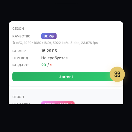
BDRip
🎬 AVC, 1920x1080 (16:9), 5922 kb/s, 8 bits, 23.976 fps
15.29 ГБ
Не требуется
23
/
5
.torrent
WEBRip (1080p)
🎬 MPEG-4 AVC, ~ 3100 Кбит/с, 1920x1080
🔊 Русский (AAC, 2 ch,
192 Кбит/с), японский (AAC, 2 ch, 128 Кбит/с)
⏱ 24м
7.47 ГБ
Любительский многоголосый