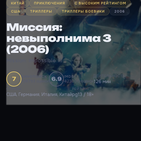
КИТАЙ
ПРИКЛЮЧЕНИЯ
С ВЫСОКИМ РЕЙТИНГОМ
США
ТРИЛЛЕРЫ
ТРИЛЛЕРЫ БОЕВИКИ
2006
Миссия:
невыполнима 3
(2006)
Mission: Impossible III
ДЛИТЕЛЬНОСТЬ
КИНОПОИСК
IMDB
7
6.9
108793 оценок
423000 оценок
126 мин
СТРАНЫ
РЕЙТИНГ
США, Германия, Италия, Китай
pg13 / 18+