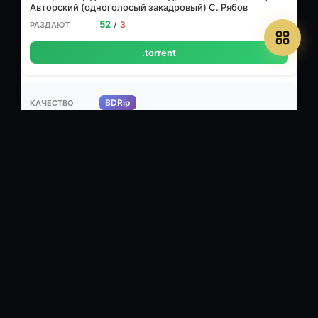
Авторский (одноголосый закадровый) С. Рябов
52
/
3
.torrent
BDRip
🎬 720x304 (2.37:1), 23.976 fps, XviD build 73 ~1271 kbps avg, 0.24
bit/pixel
🔊 48 kHz, AC3 Dolby Digital, 3/2 (L,C,R,l,r) + LFE ch, ~384
kbps avg
⏱ 2ч 5м
1.46 ГБ
Профессиональный (полное
дублирование) BD CEE
39
/
1
.torrent
BDRip 1080p
🎬 MPEG-4 AVC, 15.4 Мбит/с, 1920x800, 23.976 Кадр/с
🔊 Russian
AC3 / 5.1 / 48 kHz / 640 kbps / 16-bit |Dub, UHD Blu-Ray|
⏱ 2ч 5м