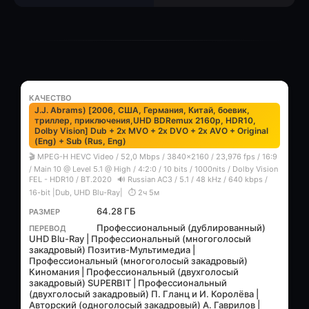
J.J. Abrams) [2006, США, Германия, Китай, боевик,
триллер, приключения,UHD BDRemux 2160p, HDR10,
Dolby Vision] Dub + 2x MVO + 2x DVO + 2x AVO + Original
(Eng) + Sub (Rus, Eng)
🎬 MPEG-H HEVC Video / 52,0 Mbps / 3840x2160 / 23,976 fps / 16:9
/ Main 10 @ Level 5.1 @ High / 4:2:0 / 10 bits / 1000nits / Dolby Vision
FEL - HDR10 / BT.2020
🔊 Russian AC3 / 5.1 / 48 kHz / 640 kbps /
16-bit |Dub, UHD Blu-Ray|
⏱ 2ч 5м
64.28 ГБ
Профессиональный (дублированный)
UHD Blu-Ray | Профессиональный (многоголосый
закадровый) Позитив-Мультимедиа |
Профессиональный (многоголосый закадровый)
Киномания | Профессиональный (двухголосый
закадровый) SUPERBIT | Профессиональный
(двухголосый закадровый) П. Гланц и И. Королёва |
Авторский (одноголосый закадровый) А. Гаврилов |