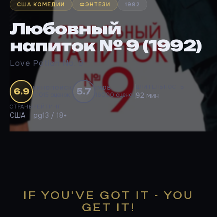
США КОМЕДИИ
ФЭНТЕЗИ
1992
Любовный
напиток № 9 (1992)
Love Potion No. 9
ДЛИТЕЛЬНОСТЬ
КИНОПОИСК
IMDB
6.9
5.7
51015 оценок
16000 оценок
92 мин
СТРАНЫ
РЕЙТИНГ
США
pg13 / 18+
IF YOU'VE GOT IT - YOU
GET IT!