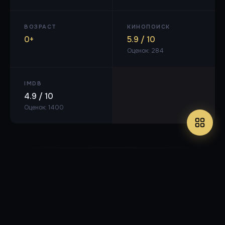
ВОЗРАСТ
КИНОПОИСК
0+
5.9 / 10
Оценок: 284
IMDB
4.9 / 10
Оценок: 1400
DVDRip
🎬 XviD MPEG-4, 704x528 (1.33:1), 25 fps, ~1800 kbps
🔊 AC3
Dolby Digital, 48 kHz, 2/0 (L,R) ch, 192 kbps, Rus (TB-3)
⏱ 1ч 26м