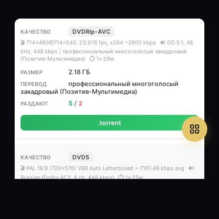
DVDRip-AVC
🎬 714x480@714x540, 23.976 fps, x264 ~2600 kbps
🔊 DD 5.1, 48
kHz, 448 kbps | профессиональный многоголосый закадровый
(Позитив-Мультимедиа)
⏱ 1ч 29м
2.18 ГБ
профессиональный многоголосый
закадровый (Позитив-Мультимедиа)
5
/
2
.torrent
DVD5
🎬 PAL 16:9 (720x576) VBR Auto Letterboxed ~ 7161.46 kbps avg
🔊
Russian (Dolby AC3, 6 ch, 448 kbps)
⏱ 1ч 25м
4.36 ГБ
Профессиональный (многоголосый
закадровый)