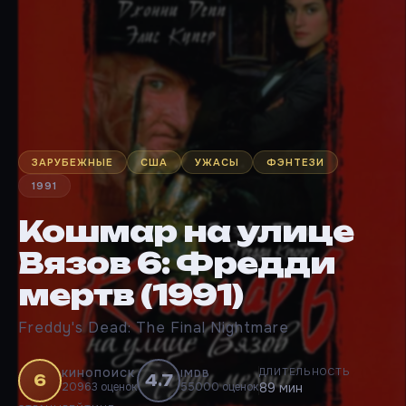
ЗАРУБЕЖНЫЕ
США
УЖАСЫ
ФЭНТЕЗИ
1991
Кошмар на улице
Вязов 6: Фредди
мертв (1991)
Freddy's Dead: The Final Nightmare
ДЛИТЕЛЬНОСТЬ
КИНОПОИСК
IMDB
6
4.7
20963 оценок
55000 оценок
89 мин