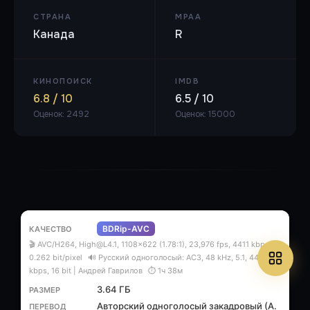
СТРАНА
MPAA
Канада
R
КИНОПОИСК
IMDB
6.8 / 10
6.5 / 10
Оценок: 2492
Оценок: 15000
BDRip-AVC
🎬 AVC/H264, High@L4.1, 1108x622 (1.78:1), 23,976 fps, 4411 kbps,
0.262 bit/pixel
🔊 Русский одноголосый: AC3, 48 kHz, 5.1, 448
kbps, 16 bit | Андрей Гаврилов
⏱ 1ч 38м
3.64 ГБ
Авторский одноголосый закадровый (А.