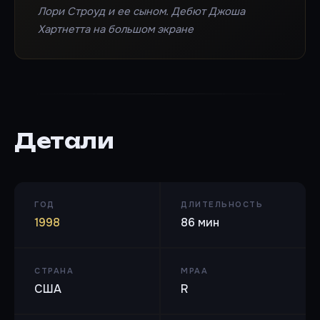
Лори Строуд и ее сыном. Дебют Джоша
Хартнетта на большом экране
Детали
ГОД
ДЛИТЕЛЬНОСТЬ
1998
86 мин
СТРАНА
MPAA
США
R