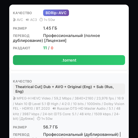
BDRip-AVC
🎬 AVC
🔊 AC3
⏱ 1ч 50м
1.45 ГБ
Профессиональный (полное
дублирование) [Лицензия]
11
/
0
.torrent
Theatrical Cut] Dub + AVO + Original (Eng) + Sub (Rus,
Eng)
🎬 MPEG-H HEVC Video / 59,2 Mbps / 3840x2160 / 23,976 fps / 16:9
/ Main 10 @ Level 5.1 @ High / 4:2:0 / 10 bits / 1000nits / Dolby Vision
FEL - HDR10 / BT.2020
🔊 Russian DTS-HD Master Audio / 5.1 / 48
kHz / 3987 kbps / 24-bit (DTS Core: 5.1 / 48 kHz / 1509 kbps / 24-
bit) |Дубляж|
⏱ 1ч 50м
56.7 ГБ
Профессиональный (дублированный) |