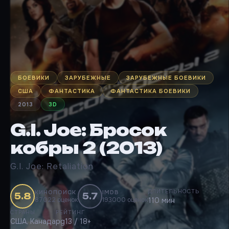
БОЕВИКИ
ЗАРУБЕЖНЫЕ
ЗАРУБЕЖНЫЕ БОЕВИКИ
США
ФАНТАСТИКА
ФАНТАСТИКА БОЕВИКИ
2013
3D
G.I. Joe: Бросок
кобры 2 (2013)
G.I. Joe: Retaliation
ДЛИТЕЛЬНОСТЬ
КИНОПОИСК
IMDB
5.8
5.7
87022 оценок
193000 оценок
110 мин
СТРАНЫ
РЕЙТИНГ
США, Канада
pg13 / 18+