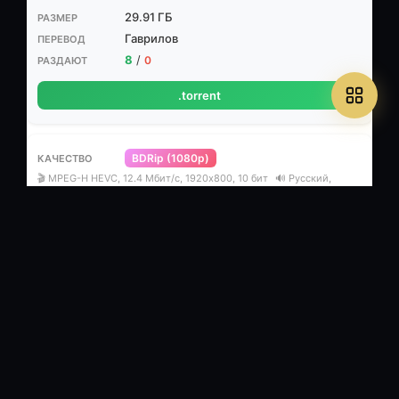
29.91 ГБ
Гаврилов
8
/
0
.torrent
BDRip (1080p)
🎬 MPEG-H HEVC, 12.4 Mбит/с, 1920x800, 10 бит
🔊 Русский,
английский (AC3, 6 ch, 640 Кбит/с)
⏱ 2ч 3м
12.33 ГБ
Гаврилов
5
/
0
.torrent
WEBRip-AVC
🎬 AVC, 1024x576, 25 fps, ~2180 kbps
🔊 (Rus) AC3, 48.0 KHz, 2 ch,
192 kbps
⏱ 1ч 45м