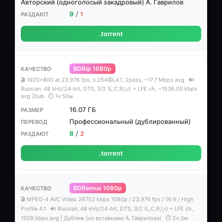
Авторский (одноголосый закадровый) А. Гаврилов
9
/
1
.torrent
BDRip 1080p
🎬 1920x800 at 23.976 fps, x.264@L4.1, 2pass, ~17.7 Mbps avg
🔊
Russian: 48 kHz/24-bit, DTS, 3/2 (L,C,R,l,r) + LFE ch, ~1536.00 kbps
avg |Dub
⏱ 1ч 50м
16.07 ГБ
Профессиональный (дублированный)
8
/
2
.torrent
BDRemux 1080p
🎬 MPEG-4 AVC Video 26752 kbps 1080p / 23.976 fps / 16:9 / High
Profile 4.1
🔊 Russian, 48 kHz/24-bit, DTS, 3/2 (L,C,R,l,r) + LFE ch,
1509 kbps avg | Дубляж (со вставками А. Гаврилова)
⏱ 2ч 3м