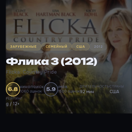
ЗАРУБЕЖНЫЕ
СЕМЕЙНЫЙ
США
2012
Флика 3 (2012)
Flicka: Country Pride
ДЛИТЕЛЬНОСТЬ
СТРАНЫ
КИНОПОИСК
IMDB
6.8
5.9
1060 оценок
1500 оценок
92 мин
США
РЕЙТИНГ
g / 12+