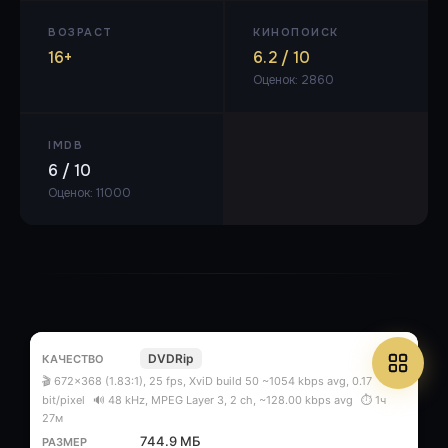
ВОЗРАСТ
КИНОПОИСК
16+
6.2 / 10
Оценок: 2860
IMDB
6 / 10
Оценок: 11000
DVDRip
🎬 672x368 (1.83:1), 25 fps, XviD build 50 ~1054 kbps avg, 0.17
bit/pixel
🔊 48 kHz, MPEG Layer 3, 2 ch, ~128.00 kbps avg
⏱ 1ч
27м
744.9 МБ