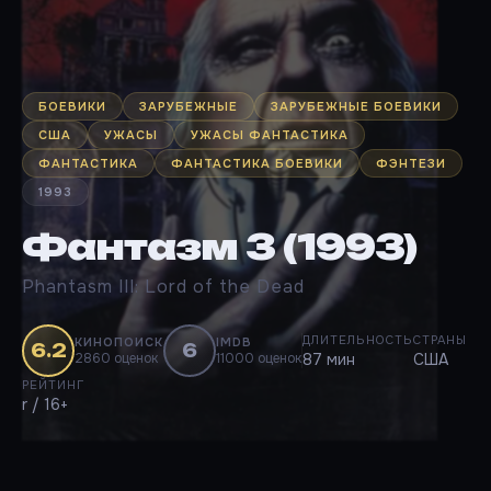
БОЕВИКИ
ЗАРУБЕЖНЫЕ
ЗАРУБЕЖНЫЕ БОЕВИКИ
США
УЖАСЫ
УЖАСЫ ФАНТАСТИКА
ФАНТАСТИКА
ФАНТАСТИКА БОЕВИКИ
ФЭНТЕЗИ
1993
Фантазм 3 (1993)
Phantasm III: Lord of the Dead
ДЛИТЕЛЬНОСТЬ
СТРАНЫ
КИНОПОИСК
IMDB
6.2
6
2860 оценок
11000 оценок
87 мин
США
РЕЙТИНГ
r / 16+