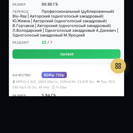
69.86 ГБ
Профессиональный (дублированный)
Blu-Ray | Авторский (одноголосый закадровый)
Ю.Живов | Авторский (одноголосый закадровый)
В.Горчаков | Авторский (одноголосый закадровый)
Л.Володарский | Одноголосый закадровый А.Дасевич |
Одноголосый закадровый М.Яроцкий
22
/
7
.torrent
BDRip 720p
🎬 MPEG-4 AVC, 5800 Кбит/с, 1280x536, 23,976 fps
🔊 Rus, AC3,
640 kb/s (6 ch), 48 kHz
⏱ 1ч 58м
5.84 ГБ
Профессиональный (дублированный)
12
/
2
.torrent