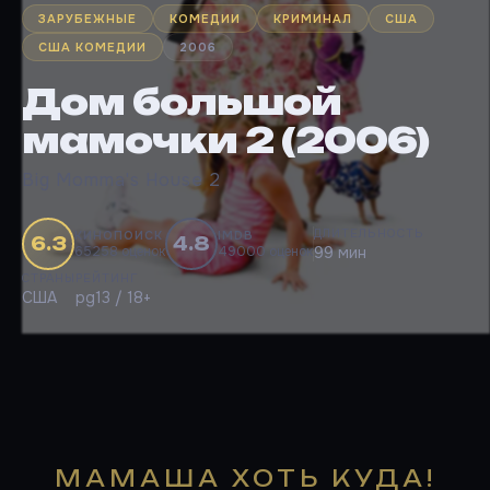
ЗАРУБЕЖНЫЕ
КОМЕДИИ
КРИМИНАЛ
США
США КОМЕДИИ
2006
Дом большой
мамочки 2 (2006)
Big Momma's House 2
ДЛИТЕЛЬНОСТЬ
КИНОПОИСК
IMDB
6.3
4.8
65258 оценок
49000 оценок
99 мин
СТРАНЫ
РЕЙТИНГ
США
pg13 / 18+
МАМАША ХОТЬ КУДА!