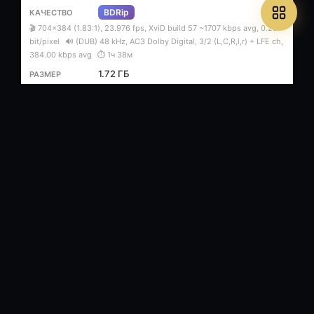
BDRip
🎬 704x384 (1.83:1), 23.976 fps, XviD build 57 ~1707 kbps avg, 0.26
bit/pixel
🔊 (DUB) 48 kHz, AC3 Dolby Digital, 3/2 (L,C,R,l,r) + LFE ch,
384.00 kbps avg
⏱ 1ч 38м
1.72 ГБ
профессиональный (полное
дублирование) + оригинал (отдельно)
9
/
3
.torrent
BDRip 1080p
🎬 MPEG-4 AVC Video 12243 kbps 1920 х 1036 p / 23.976 fps / 1.853
: 1 / High Profile 4.1
🔊 DTS Audio Russian 5.1 / 48 kHz / 755 kbps /
24-bit [Дубляж, CEE]
⏱ 1ч 38м
10.03 ГБ
Профессиональный (дублированный)
8
/
0