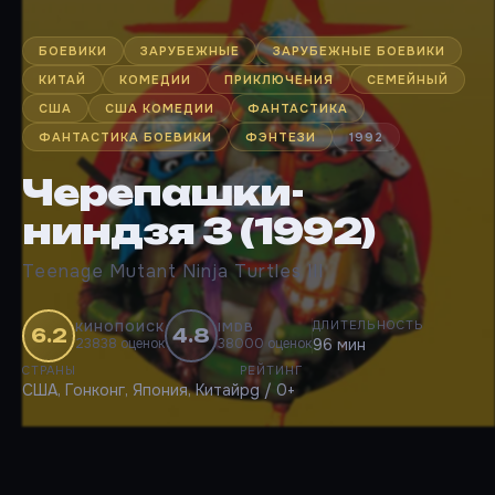
БОЕВИКИ
ЗАРУБЕЖНЫЕ
ЗАРУБЕЖНЫЕ БОЕВИКИ
КИТАЙ
КОМЕДИИ
ПРИКЛЮЧЕНИЯ
СЕМЕЙНЫЙ
США
США КОМЕДИИ
ФАНТАСТИКА
ФАНТАСТИКА БОЕВИКИ
ФЭНТЕЗИ
1992
Черепашки-
ниндзя 3 (1992)
Teenage Mutant Ninja Turtles III
ДЛИТЕЛЬНОСТЬ
КИНОПОИСК
IMDB
6.2
4.8
23838 оценок
38000 оценок
96 мин
СТРАНЫ
РЕЙТИНГ
США, Гонконг, Япония, Китай
pg / 0+