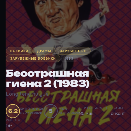
БОЕВИКИ
ДРАМЫ
ЗАРУБЕЖНЫЕ
ЗАРУБЕЖНЫЕ БОЕВИКИ
1983
Бесстрашная
гиена 2 (1983)
Long teng hu yue
ДЛИТЕЛЬНОСТЬ
СТРАНЫ
КИНОПОИСК
IMDB
6.2
5
6727 оценок
2100 оценок
85 мин
Гонконг
РЕЙТИНГ
18+