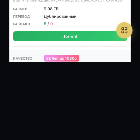
6 ch, 448 Кбит/с), английский (АС3, 6 ch, 640 Кбит/с)
⏱ 1ч 45м
9.98 ГБ
Дублированный
5
/
0
.torrent
BDRemux 1080p
🎬 1920x1080, MPEG-4 AVC, 23.976 fps, ~19.9 Mbps
🔊 Russian,
448 Кбит/сек, 48.0 КГц, 6 каналов, 16 бит, AC3
⏱ 1ч 45м
16.61 ГБ
Профессиональный (дублированный)
5
/
0
.torrent
BDRip-AVC
🎬 x264, 1120x630 (16:9) 23.976 fps, ~2985 kbps, 0,176 bit/pixel
🔊