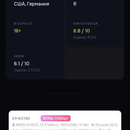
США, Германия
R
ВОЗРАСТ
КИНОПОИСК
16+
6.8 / 10
Оценок: 9124
IMDB
6.1 / 10
Оценок: 27000
BDRip (1080p)
🎬 MPEG-H HEVC, 12.4 Мбит/с, 1920x1080, 10 бит
🔊 Русский (AC3,