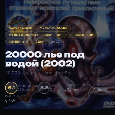
ЗАРУБЕЖНЫЕ
МУЛЬТФИЛЬМЫ
МУЛЬТФИЛЬМЫ ПРИКЛЮЧЕНИЯ
ПРИКЛЮЧЕНИЯ
СЕМЕЙНЫЙ
США
2002
20000 лье под
водой (2002)
20,000 Leagues Under the Sea
ДЛИТЕЛЬНОСТЬ
СТРАНЫ
КИНОПОИСК
IMDB
6.1
5.8
570 оценок
216 оценок
74 мин
США
РЕЙТИНГ
g / 0+