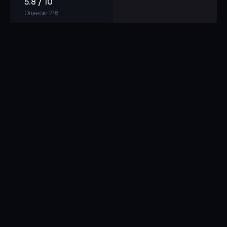
5.8 / 10
Оценок: 216
DVDRip
🎬 XviD, 1181 Кбит/с, 512x384
🔊 Русский (MP3, 2 ch, 128 Кбит/с)
⏱ 1ч 14м
700 МБ
Профессиональный многоголосый
5
/
0
.torrent
DVD
🎬 NTSC 4:3 (720x480) VBR
🔊 Русский, английский (Dolby AC3, 2