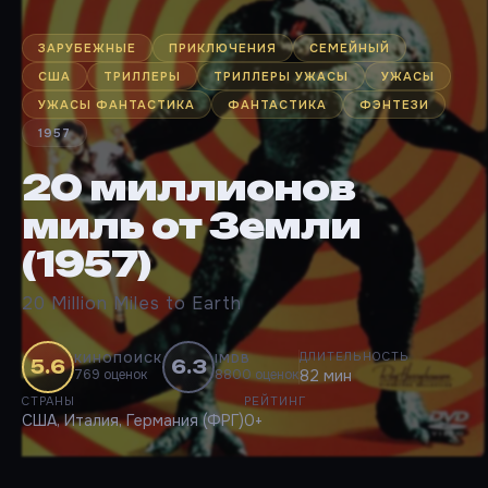
ЗАРУБЕЖНЫЕ
ПРИКЛЮЧЕНИЯ
СЕМЕЙНЫЙ
США
ТРИЛЛЕРЫ
ТРИЛЛЕРЫ УЖАСЫ
УЖАСЫ
УЖАСЫ ФАНТАСТИКА
ФАНТАСТИКА
ФЭНТЕЗИ
1957
20 миллионов
миль от Земли
(1957)
20 Million Miles to Earth
ДЛИТЕЛЬНОСТЬ
КИНОПОИСК
IMDB
5.6
6.3
769 оценок
8800 оценок
82 мин
СТРАНЫ
РЕЙТИНГ
США, Италия, Германия (ФРГ)
0+