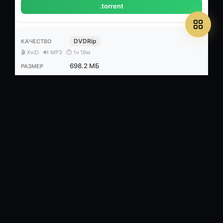
.torrent
DVDRip
🎬 XviD
🔊 MP3
⏱ 1ч 19м
698.2 МБ
Субтитры
5
/
0
.torrent
HDRip
🎬 704x384 (1.83:1), 23.976 fps, XviD build 65 ~1861 kbps avg, 0.29
bit/pixel
🔊 vo - 48 kHz, AC3 Dolby Digital, 2/0 (L,R) ch, ~192 kbps
⏱ 1ч 22м
1.45 ГБ
Одноголосый закадровый - SpaceDust
(Спасибо ему большое!)
5
/
0