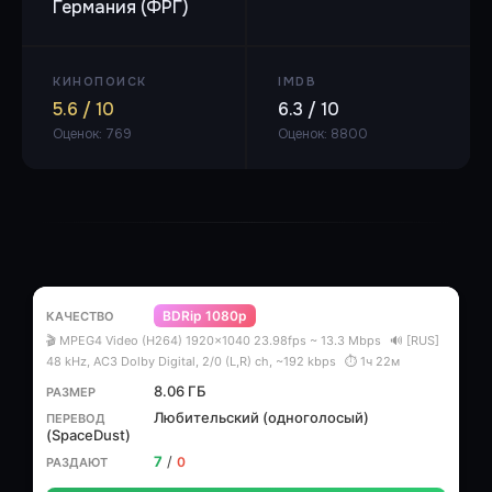
Германия (ФРГ)
КИНОПОИСК
IMDB
5.6 / 10
6.3 / 10
Оценок: 769
Оценок: 8800
BDRip 1080p
🎬 MPEG4 Video (H264) 1920x1040 23.98fps ~ 13.3 Mbps
🔊 [RUS]
48 kHz, AC3 Dolby Digital, 2/0 (L,R) ch, ~192 kbps
⏱ 1ч 22м
8.06 ГБ
Любительский (одноголосый)
(SpaceDust)
7
/
0