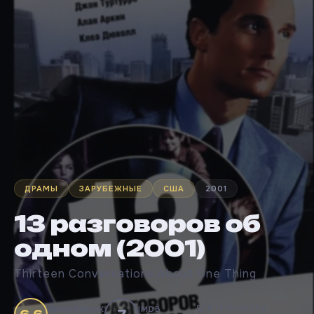
ДРАМЫ
ЗАРУБЕЖНЫЕ
США
2001
13 разговоров об
одном (2001)
Thirteen Conversations About One Thing
ДЛИТЕЛЬНОСТЬ
КИНОПОИСК
IMDB