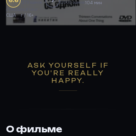
6.6
7
1273 оценок
12000 оценок
104 мин
СТРАНЫ
РЕЙТИНГ
США
r / 16+
ASK YOURSELF IF
YOU'RE REALLY
HAPPY.
О фильме