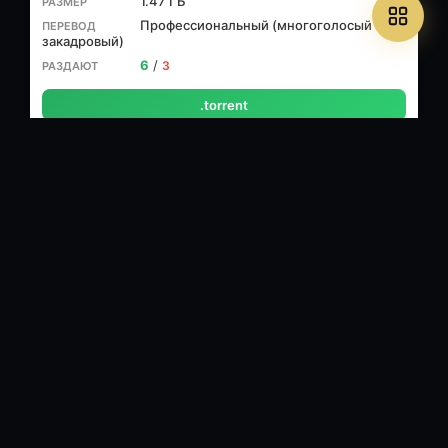
1.47 ГБ
Профессиональный (многоголосый
закадровый)
6
/
3
.torrent
DVD9 (Custom)
🎬 NTSC 16:9 (720x480) VBR Auto Letterboxed, ~ 8591.53 kbps avg
🔊 Romanian, AC3, 3/2 (L,C,R,SL,SR)+LFE ch, 320 kbps, Delay 0
mSec
⏱ 1ч 25м
5.82 ГБ
Профессиональный (многоголосый
закадровый)
4
/
0
.torrent
DVD9