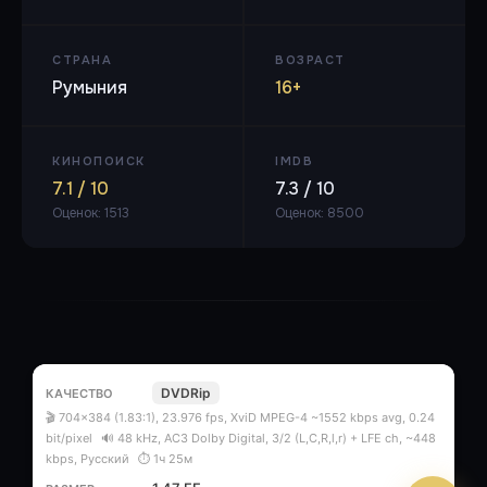
СТРАНА
ВОЗРАСТ
Румыния
16+
КИНОПОИСК
IMDB
7.1 / 10
7.3 / 10
Оценок: 1513
Оценок: 8500
DVDRip
🎬 704x384 (1.83:1), 23.976 fps, XviD MPEG-4 ~1552 kbps avg, 0.24
bit/pixel
🔊 48 kHz, AC3 Dolby Digital, 3/2 (L,C,R,l,r) + LFE ch, ~448
kbps, Русский
⏱ 1ч 25м