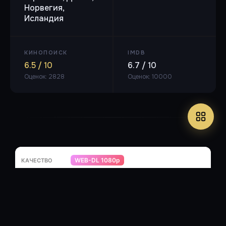
Норвегия,
Исландия
КИНОПОИСК
IMDB
6.5 / 10
6.7 / 10
Оценок: 2828
Оценок: 10000
WEB-DL 1080p
🎬 H264, 1920x1040, 1.85:1, 10 000 kb/s, 25.000 fps
🔊 Russian,
AC3, 2.0, 48 kHz, 384 kb/s - DVO
⏱ 1ч 24м
6.07 ГБ
профессиональный (двухголосый
закадровый)