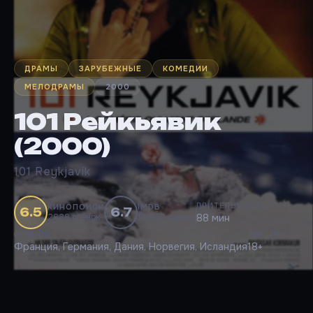
ДРАМЫ
ЗАРУБЕЖНЫЕ
КОМЕДИИ
МЕЛОДРАМЫ
2000
101 Рейкьявик
(2000)
101 Reykjavík
ДЛИТЕЛЬНОСТЬ
КИНОПОИСК
IMDB
6.5
6.7
2828 оценок
10000 оценок
88 мин
СТРАНЫ
РЕЙТИНГ
Франция, Германия, Дания, Норвегия, Исландия
18+