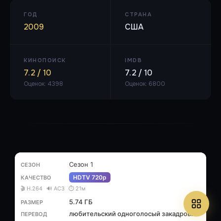
ГОД
СТРАНА
2009
США
КИНОПОИСК
IMDB
7.2 / 10
7.2 / 10
Оценок: 4398
Оценок: 6800
Сезон 1
HDTV 720p
🎬 H.264
🔊 AC3
⏱ 21м
5.74 ГБ
любительский одноголосый закадровый