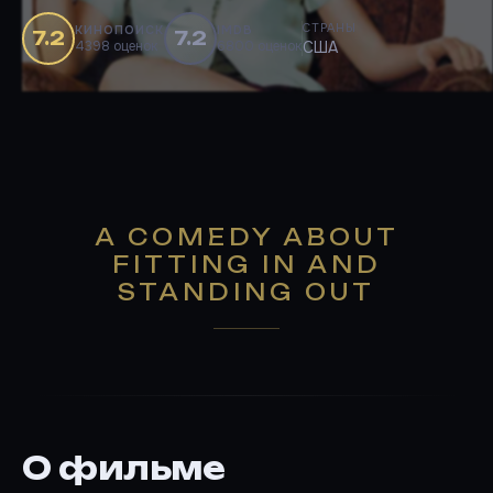
СТРАНЫ
КИНОПОИСК
IMDB
7.2
7.2
4398 оценок
6800 оценок
США
A COMEDY ABOUT
FITTING IN AND
STANDING OUT
О фильме