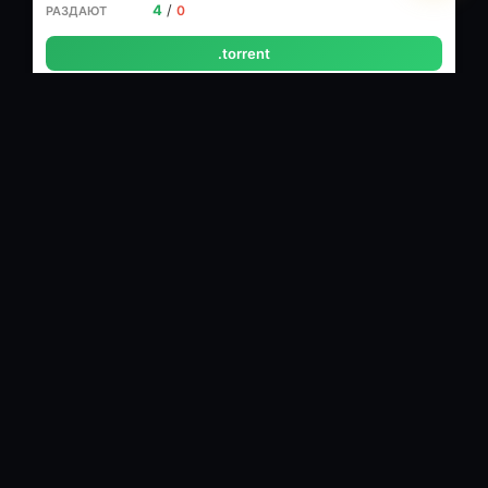
4
/
0
.torrent
Сезон 1
WEB-DLRip 400p
🎬 720x400 (1.80:1), 23.976 fps, XviD build 58 ~1999 kbps avg, 0.29
bit/pixel
🔊 48 kHz, AC3 Dolby Digital, 2/0 (L,R) ch, ~192 kbps
3.78 ГБ
Профессиональный многоголосый
закадровый(ТНТ)
3
/
0
.torrent
Сезон 1
HDTVRip
🎬 XviD
🔊 MP3
⏱ 21м